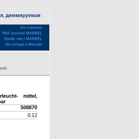
щая, диммируемая
На главную
PDF каталог MARBEL
Прайс лист MARBEL
На складе в Москве
ный)
eucht- mittel,
bar
508870
0.12